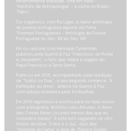
recentemente editadas. Uma em Itália –
“Instituto de Antropologia” – e outra no Brasil –
“Pátio”.
Co-organizou, com Rui Lage, a maior antologia
de poesia portuguesa alguma vez feita,
“Poemas Portugueses – Antologia da Poesia
Portuguesa do Séc. XIII ao Séc. XXI”.
Em co-autoria com Henrique Cymerman,
publicou pela Guerra & Paz “Francisco, de Roma
a Jerusalém”, o livro que relata a viagem do
Papa Francisco à Terra Santa.
Publicou em 2015, acompanhado pela reedição
de “Todos os Dias”, o seu segundo romance, “A
Definição do Amor”, ambos na Guerra & Paz,
com edição brasileira pela Tordesilhas.
Em 2018 regressou à escrita para os mais novos
com a biografia “António Lobo Antunes, O Amor
das Coisas Belas (ou pelo menos das que eu
considero belas)”. A este livro seguiram-se oito
títulos da série “O Avô e o Gui”, dois das
“Histórias do Fama” e dois de “David e Golias”.