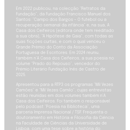
Em 2022 publicou, na colecção “Retratos da
Fundação”, da Fundação Francisco Manuel dos
Santos: “Campo dos Bargos – O futebol ou a
recuperação semanal da infância” e, na sua, A
Casa dos Ceifeiros (editora onde tem reeditado
a sua obra), “A Hipótese de Gaia”, com todas as
suas ficções curtas, e com o qual venceu o
Grande Prémio do Conto da Associação
Portuguesa de Escritores. Em 2024 reuniu,
também n’A Casa dos Ceifeiros, a sua poesia no
volume “Prado do Repouso”, vencedor do
Prémio Literário Fundação Inês de Castro de
2025.
Apresentou para a RTP3 os programas “Mil Vezes
Camões” e “Mil Vezes Camilo”, cujas entrevistas
estão reunidas em dois volumes também n’A
Casa dos Ceifeiros. Foi também o responsável
pelo podcast “Poesia na Biblioteca”, uma
parceria Imprensa Nacional / TSF. Frequenta o
doutoramento em História e Filosofia da Ciência
na Faculdade de Ciências da Universidade de
Lisboa, com uma tese sobre a história do