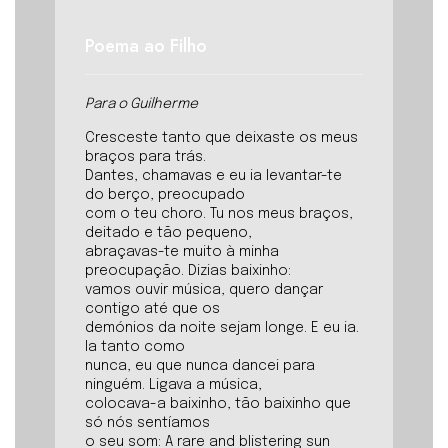
Poema ao Filho
Para o Guilherme
Cresceste tanto que deixaste os meus
braços para trás.
Dantes, chamavas e eu ia levantar-te
do berço, preocupado
com o teu choro. Tu nos meus braços,
deitado e tão pequeno,
abraçavas-te muito à minha
preocupação. Dizias baixinho:
vamos ouvir música, quero dançar
contigo até que os
demónios da noite sejam longe. E eu ia.
Ia tanto como
nunca, eu que nunca dancei para
ninguém. Ligava a música,
colocava-a baixinho, tão baixinho que
só nós sentíamos
o seu som: A rare and blistering sun