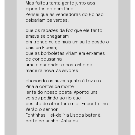
Mas faltou tanta gente junto aos
ciprestes do cemitério.
Pensei que as vendedoras do Bolhão
deixariam os verdes,
que os rapazes da Foz que ele tanto
amava se chegariam
em tronco nu de mais um salto desde o
cais da Ribeira;
que as borboletas viriam em enxames
de cor pousar na
urna e esconder o castanho da
madeira nova. As árvores
abanando as nuvens junto à foz e o
Pina a contar da morte
lenta do nosso poeta. Aponto uns
versos pedindo ao rio que
desista de afrontar o mar. Encontrei no
Verão o senhor
Fontinhas. Hei-de ir a Lisboa bater à
porta do senhor Antunes.