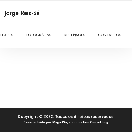
Jorge Reis-Sá
TEXTOS
FOTOGRAFIAS
RECENSÕES
CONTACTOS
A vida inteira esperei por ti.
Mesmo que ainda não se tenha passado a
vida inteira.
Copyright © 2022. Todos os direitos reservados.
Desenvolvido por
MagicWay - Innovation Consulting