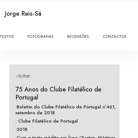
Jorge Reis-Sá
TEXTOS
FOTOGRAFIAS
RECENSÕES
CONTACTOS
<Voltar
75 Anos do Clube Filatélico de
Portugal
·Boletim do Clube Filatélico de Portugal nº461,
setembro de 2018
. Clube Filatélico de Portugal
·2018
·Com o texto inédito em livro “Santos, Mártires,