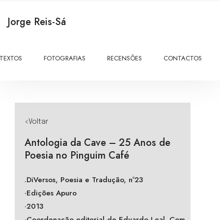
Jorge Reis-Sá
TEXTOS
FOTOGRAFIAS
RECENSÕES
CONTACTOS
<Voltar
Antologia da Cave – 25 Anos de
Poesia no Pinguim Café
.DiVersos, Poesia e Tradução, nº23
·Edições Apuro
·2013
·Coordenação editorial de Eduardo Leal. Com