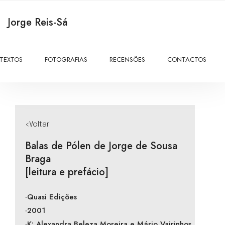
Jorge Reis-Sá
TEXTOS
FOTOGRAFIAS
RECENSÕES
CONTACTOS
<Voltar
Balas de Pólen de Jorge de Sousa
Braga
[leitura e prefácio]
·Quasi Edições
·2001
·K: Alexandra Beleza Moreira e Mário Vairinhos