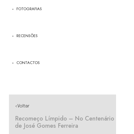
FOTOGRAFIAS
RECENSÕES
CONTACTOS
<Voltar
Recomeço Límpido – No Centenário
de José Gomes Ferreira